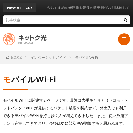
NEW ARTICLE
今おすすめの光回線を現役の販売員が77社比較して6社選ん
インターネットガイド
モバイルWi-Fi
HOME
HOM
モバイルWi-Fi
イ
モバイルWi-Fiに関連するページです。最近は大手キャリア（ドコモ・ソ
ン
大
フトバンク・au）が提供するパケット放題を契約せず、外出先でも利用
できるモバイルWi-Fiを持ち歩く人が増えてきました。また、使い放題プ
タ
手
ランも充実してきており、今後は更に普及率が増加すると思われます。