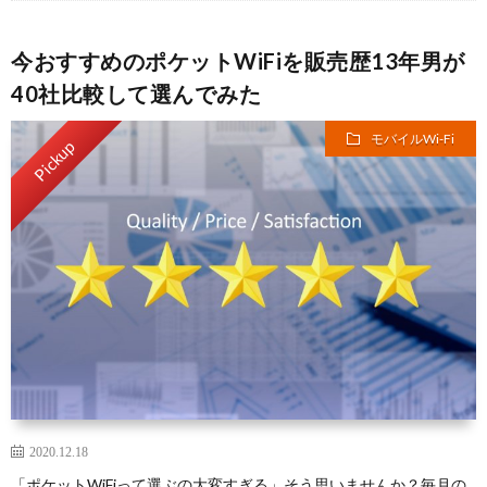
ー
3
a
今おすすめのポケットWiFiを販売歴13年男が
ネ
キ
40社比較して選んでみた
ッ
ャ
光
モバイルWi-Fi
Pickup
ト
リ
コ
光
ガ
ア
ラ
回
イ
ボ
線
N
ド
レ
各
ー
種
モ
2020.12.18
シ
バ
「ポケットWiFiって選ぶの大変すぎる」そう思いませんか？毎月の
格