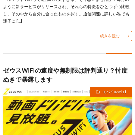
ように新サービスがリリースされ、それらの特徴をひとつずつ比較
し、その中から自分に合ったものを探す。通信関連に詳しい私でも
ョ
イ
安
サ
迷子に […]
ン
ル
SIM
イ
続きを読む
Wi-
ト
Fi
情
ゼウスWiFiの速度や無制限は評判通り？忖度
ぬきで暴露します
報
モバイルWi-Fi