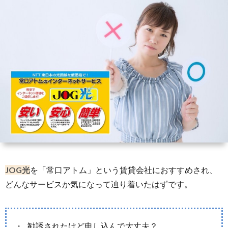
ー
3
a
ネ
キ
ッ
ャ
光
ト
リ
コ
光
ガ
ア
ラ
回
イ
ボ
線
N
JOG光
を「常口アトム」という賃貸会社におすすめされ、
ド
レ
各
どんなサービスか気になって辿り着いたはずです。
ー
種
モ
勧誘されたけど申し込んで大丈夫？
シ
バ
格