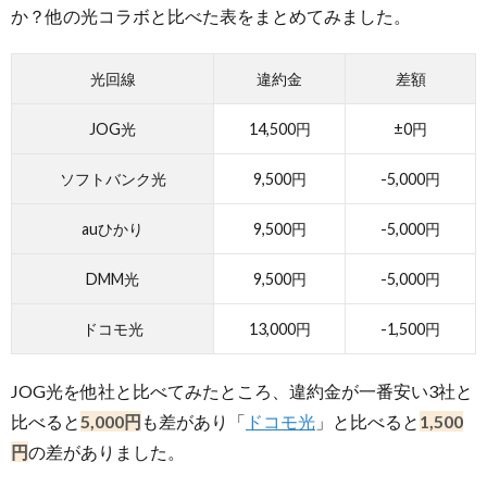
か？他の光コラボと比べた表をまとめてみました。
光回線
違約金
差額
JOG光
14,500円
±0円
ソフトバンク光
9,500円
-5,000円
auひかり
9,500円
-5,000円
DMM光
9,500円
-5,000円
ドコモ光
13,000円
-1,500円
JOG光を他社と比べてみたところ、違約金が一番安い3社と
比べると
5,000円
も差があり「
ドコモ光
」と比べると
1,500
円
の差がありました。