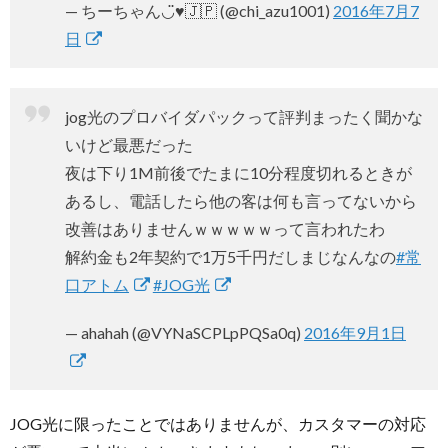
— ちーちゃん◡̈♥︎🇯🇵 (@chi_azu1001)
2016年7月7
日
jog光のプロバイダパックって評判まったく聞かな
いけど最悪だった
夜は下り1M前後でたまに10分程度切れるときが
あるし、電話したら他の客は何も言ってないから
改善はありませんｗｗｗｗｗって言われたわ
解約金も2年契約で1万5千円だしまじなんなの
#常
口アトム
#JOG光
— ahahah (@VYNaSCPLpPQSa0q)
2016年9月1日
JOG光に限ったことではありませんが、カスタマーの対応