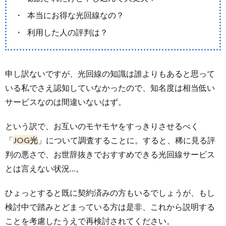
本当にお得な光回線なの？
ョ
イ
安
サ
利用した人の評判は？
ン
ル
SIM
イ
申し訳ないですが、光回線の知識は誰よりもあると思って
Wi-
ト
いる私でさえ認知していなかったので、知名度は相当低い
サービスなのは間違いないはず。
Fi
情
という訳で、お互いのモヤモヤをすっきりさせるべく
報
「
JOG光
」について調査することに。すると、稀に見る評
判の悪さで、お世辞抜きでおすすめできる光回線サービス
とは言えない状況…。
ひょっとすると既に契約済みの方もいるでしょうが、もし
検討中で踏みとどまっている方は是非、これから説明する
ことを考慮したうえで再検討されてください。