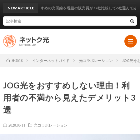
NEW ARTICLE
今おすすめの光回線を現役の販売員が77社比較して6社選んでみた
インターネットガイド
光コラボレーション
JOG光
HOME
HOM
JOG光をおすすめしない理由！利
イ
用者の不満から見えたデメリット3
選
ン
大
2020.06.11
光コラボレーション
タ
手