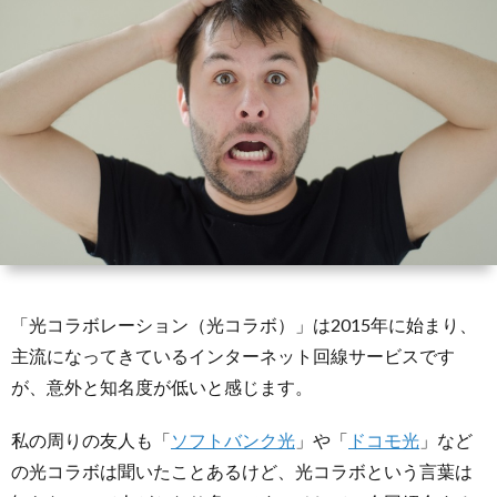
ー
3
a
ネ
キ
ッ
ャ
光
ト
リ
コ
光
ガ
ア
ラ
回
イ
ボ
線
N
「光コラボレーション（光コラボ）」は2015年に始まり、
主流になってきているインターネット回線サービスです
ド
レ
各
が、意外と知名度が低いと感じます。
ー
種
モ
私の周りの友人も「
ソフトバンク光
」や「
ドコモ光
」など
の光コラボは聞いたことあるけど、光コラボという言葉は
シ
バ
格