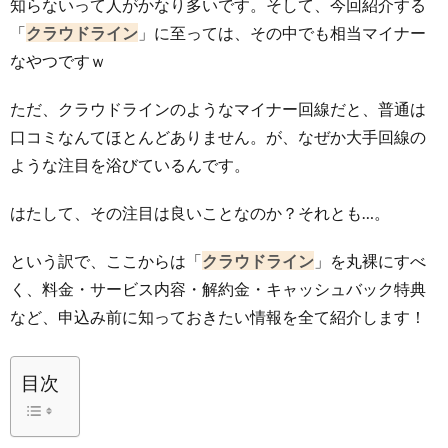
知らないって人がかなり多いです。そして、今回紹介する
「
クラウドライン
」に至っては、その中でも相当マイナー
ョ
イ
安
サ
なやつですｗ
ン
ル
SIM
ただ、クラウドラインのようなマイナー回線だと、普通は
イ
口コミなんてほとんどありません。が、なぜか大手回線の
Wi-
ト
ような注目を浴びているんです。
はたして、その注目は良いことなのか？それとも…。
Fi
情
という訳で、ここからは「
クラウドライン
」を丸裸にすべ
報
く、料金・サービス内容・解約金・キャッシュバック特典
など、申込み前に知っておきたい情報を全て紹介します！
目次