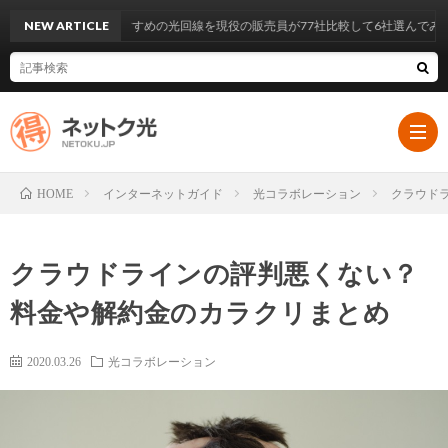
NEW ARTICLE
今おすすめの光回線を現役の販売員が77社比較して6社選んでみた
インターネットガイド
光コラボレーション
クラウド
HOME
HOM
クラウドラインの評判悪くない？
イ
料金や解約金のカラクリまとめ
ン
大
2020.03.26
光コラボレーション
タ
手