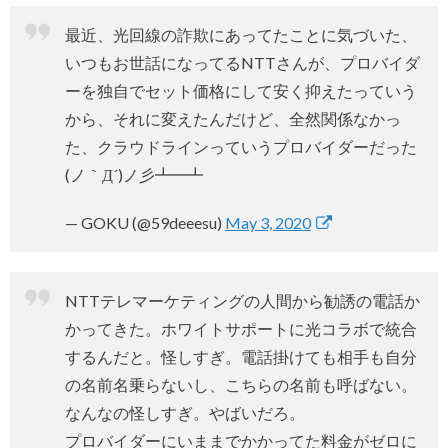
最近、光回線の詐欺にあってたことに気づいた、
いつもお世話になってるNTTさんが、プロバイダ
ーを独自でセット価格にして安く抑えたっていう
から、それに変えたんだけど、全然関係なかっ
た、クラウドラインっていうプロバイダーだった
(ノ｀Д´)ノ彡┻━┻
— GOKU (@59deeesu)
May 3, 2020
NTTテレマーケティングの人間から勧誘の電話か
かってきた。ホワイトサポートに光コラボで統合
するんだと。怪しすぎ。電話掛けても相手も自分
の名前名乗らないし、こちらの名前も呼ばない。
なんなの怪しすぎ。やばいだろ。
プロバイダーにいままでかかってた料金がゼロに