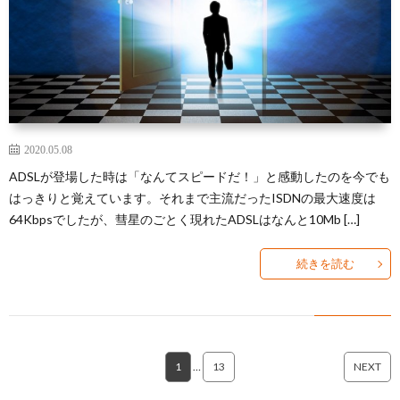
2020.05.08
ADSLが登場した時は「なんてスピードだ！」と感動したのを今でも
はっきりと覚えています。それまで主流だったISDNの最大速度は
64Kbpsでしたが、彗星のごとく現れたADSLはなんと10Mb […]
続きを読む
1
…
13
NEXT