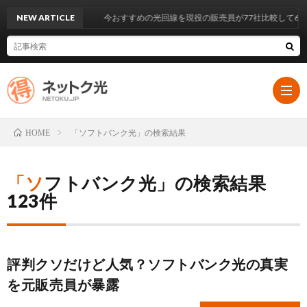
NEW ARTICLE
今おすすめの光回線を現役の販売員が77社比較して6社選んでみ
「ソフトバンク光」の検索結果
HOME
HOM
「ソフトバンク光」の検索結果
123件
イ
ン
大
評判クソだけど人気？ソフトバンク光の真実
タ
手
を元販売員が暴露