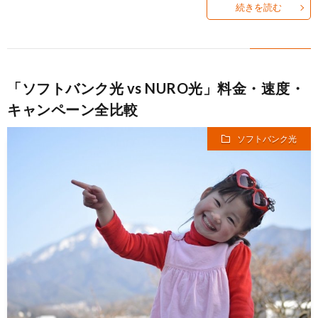
続きを読む
ョ
イ
安
サ
ン
ル
SIM
イ
「ソフトバンク光 vs NURO光」料金・速度・
キャンペーン全比較
Wi-
ト
ソフトバンク光
Fi
情
報