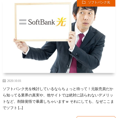
ソフトバンク光
ー
3
a
ネ
キ
ッ
ャ
光
ト
リ
コ
光
ガ
ア
ラ
回
イ
ボ
線
N
2020.10.01
ド
レ
各
ソフトバンク光を検討しているならちょっと待って！元販売員だか
ら知ってる業界の真実や、他サイトでは絶対に語られないデメリッ
トなど、削除覚悟で暴露しちゃいますｗ それにしても、なぜここま
ー
種
モ
でソフト […]
シ
バ
格