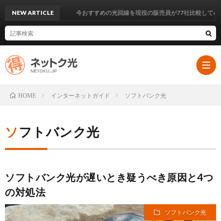
NEW ARTICLE
今おすすめの光回線を現役の販売員が77社比較して6社選んで
インターネットガイド
ソフトバンク光
HOME
HOM
ソフトバンク光
イ
ン
大
ソフトバンク光が遅いとき疑うべき原因と4つ
の対処法
タ
手
ソフトバンク光