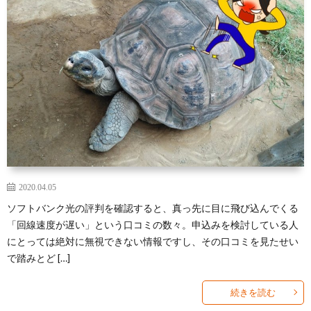
ー
3
a
ネ
キ
ッ
ャ
光
ト
リ
コ
光
ガ
ア
ラ
回
2020.04.05
イ
ボ
線
N
ソフトバンク光の評判を確認すると、真っ先に目に飛び込んでくる
「回線速度が遅い」という口コミの数々。申込みを検討している人
ド
レ
各
にとっては絶対に無視できない情報ですし、その口コミを見たせい
で踏みとど […]
ー
種
モ
続きを読む
シ
バ
格