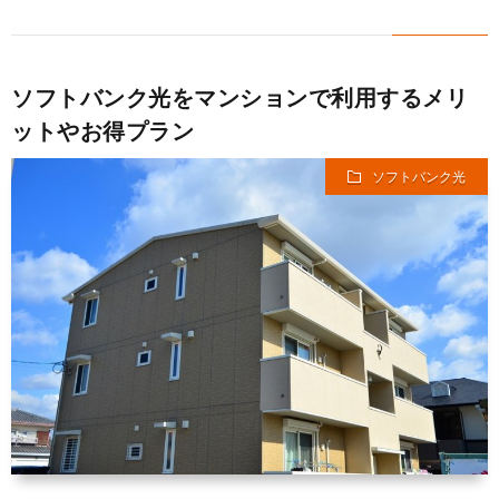
ョ
イ
安
サ
ソフトバンク光をマンションで利用するメリ
ン
ル
SIM
イ
ットやお得プラン
ソフトバンク光
Wi-
ト
Fi
情
報